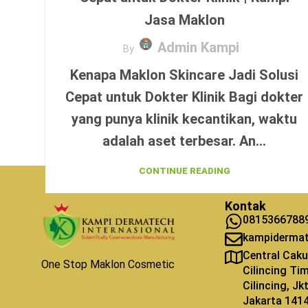
Jasa Maklon
Admin Kampi
By
Kenapa Maklon Skincare Jadi Solusi
Cepat untuk Dokter Klinik Bagi dokter
yang punya klinik kecantikan, waktu
adalah aset terbesar. An...
CONTINUE READING
Kontak
0815366788
kampiderma
Central Caku
One Stop Maklon Cosmetic
Cilincing Ti
Cilincing, J
Jakarta 141