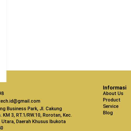
Informasi
98
About Us
Product
tech.id@gmail.com
Service
ng Business Park, Jl. Cakung
Blog
m. KM 3, RT.1/RW.10, Rorotan, Kec.
kt Utara, Daerah Khusus Ibukota
40