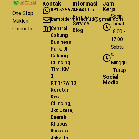
Kontak
Informasi
Jam
Kerja
081536678898
About Us
One Stop
Senin -
Product
kampidermatech.id@gmail.com
Maklon
Service
Jumat
Central
Cosmetic
Blog
: 8.00 -
Cakung
17.00
Business
Sabtu
Park, Jl.
&
Cakung
Cilincing
Minggu
Tim. KM
: Tutup
3,
Social
Media
RT.1/RW.10,
Rorotan,
Kec.
Cilincing,
Jkt Utara,
Daerah
Khusus
Ibukota
Jakarta