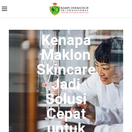
Kenapa
Maklon
Skincare
Jadi
Solusi
Cepat
untuk