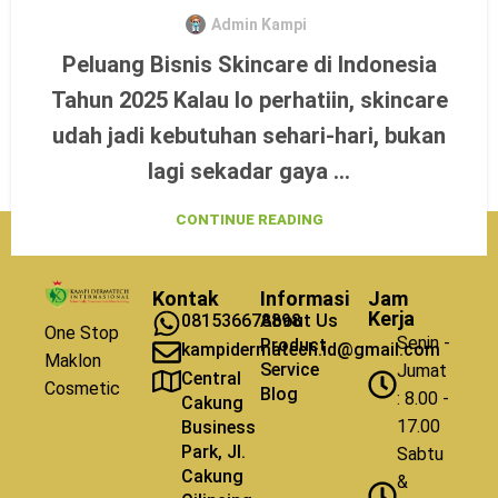
Admin Kampi
Peluang Bisnis Skincare di Indonesia
Tahun 2025 Kalau lo perhatiin, skincare
udah jadi kebutuhan sehari-hari, bukan
lagi sekadar gaya ...
CONTINUE READING
Kontak
Informasi
Jam
Kerja
081536678898
About Us
One Stop
Senin -
Product
kampidermatech.id@gmail.com
Maklon
Service
Jumat
Central
Cosmetic
Blog
: 8.00 -
Cakung
17.00
Business
Park, Jl.
Sabtu
Cakung
&