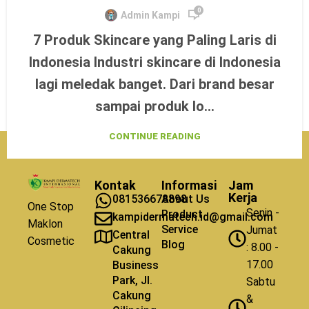
0
Admin Kampi
7 Produk Skincare yang Paling Laris di
Indonesia Industri skincare di Indonesia
lagi meledak banget. Dari brand besar
sampai produk lo...
CONTINUE READING
Kontak
Informasi
Jam
Kerja
081536678898
About Us
One Stop
Senin -
Product
kampidermatech.id@gmail.com
Maklon
Service
Jumat
Central
Cosmetic
Blog
: 8.00 -
Cakung
17.00
Business
Park, Jl.
Sabtu
Cakung
&