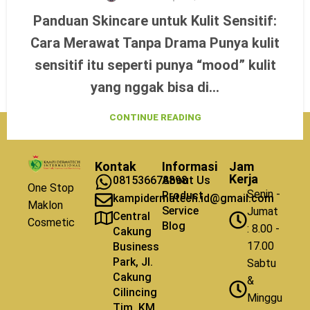
Panduan Skincare untuk Kulit Sensitif:
Cara Merawat Tanpa Drama Punya kulit
sensitif itu seperti punya “mood” kulit
yang nggak bisa di...
CONTINUE READING
Kontak
Informasi
Jam
Kerja
081536678898
About Us
One Stop
Senin -
Product
kampidermatech.id@gmail.com
Maklon
Service
Jumat
Central
Cosmetic
Blog
: 8.00 -
Cakung
17.00
Business
Park, Jl.
Sabtu
Cakung
&
Cilincing
Minggu
Tim. KM