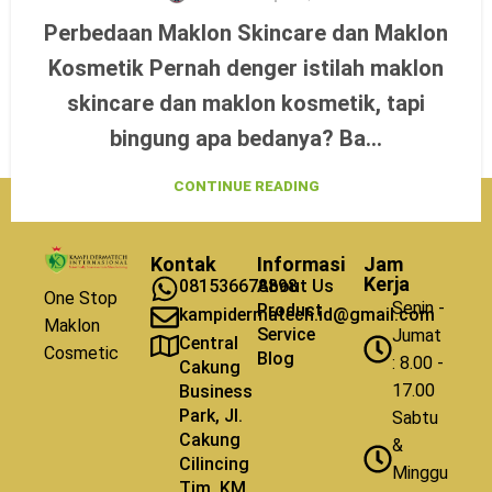
Perbedaan Maklon Skincare dan Maklon
Kosmetik Pernah denger istilah maklon
skincare dan maklon kosmetik, tapi
bingung apa bedanya? Ba...
CONTINUE READING
Kontak
Informasi
Jam
Kerja
081536678898
About Us
One Stop
Senin -
Product
kampidermatech.id@gmail.com
Maklon
Service
Jumat
Central
Cosmetic
Blog
: 8.00 -
Cakung
17.00
Business
Park, Jl.
Sabtu
Cakung
&
Cilincing
Minggu
Tim. KM