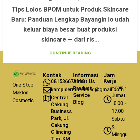
Tips Lolos BPOM untuk Produk Skincare
Baru: Panduan Lengkap Bayangin lo udah
keluar biaya besar buat produksi
skincare — dari ris...
CONTINUE READING
Kontak
Informasi
Jam
Kerja
081536678898
About Us
One Stop
Senin -
Product
kampidermatech.id@gmail.com
Maklon
Service
Jumat
Central
Cosmetic
Blog
: 8.00 -
Cakung
17.00
Business
Park, Jl.
Sabtu
Cakung
&
Cilincing
Minggu
Tim. KM