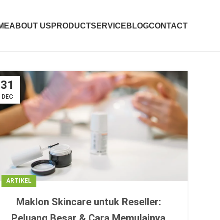
ME
ABOUT US
PRODUCT
SERVICE
BLOG
CONTACT
31
DEC
ARTIKEL
Maklon Skincare untuk Reseller:
Peluang Besar & Cara Memulainya