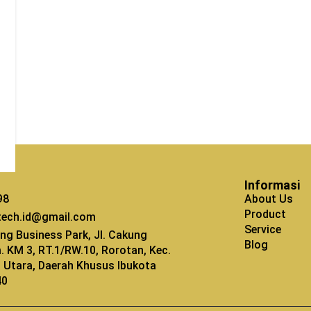
Informasi
98
About Us
Product
tech.id@gmail.com
Service
ng Business Park, Jl. Cakung
Blog
m. KM 3, RT.1/RW.10, Rorotan, Kec.
kt Utara, Daerah Khusus Ibukota
40