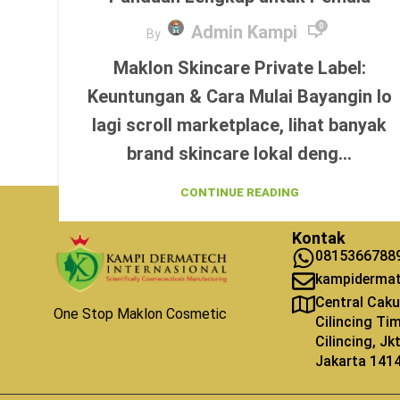
Admin Kampi
0
By
Maklon Skincare Private Label:
Keuntungan & Cara Mulai Bayangin lo
lagi scroll marketplace, lihat banyak
brand skincare lokal deng...
CONTINUE READING
Kontak
0815366788
kampiderma
Central Caku
One Stop Maklon Cosmetic
Cilincing Ti
Cilincing, J
Jakarta 141