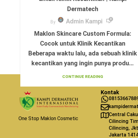
Dermatech
Admin Kampi
0
By
Maklon Skincare Custom Formula:
Cocok untuk Klinik Kecantikan
Beberapa waktu lalu, ada sebuah klinik
kecantikan yang ingin punya produ...
CONTINUE READING
Kontak
0815366788
kampiderma
Central Caku
One Stop Maklon Cosmetic
Cilincing Ti
Cilincing, J
Jakarta 141