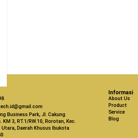
Informasi
98
About Us
Product
tech.id@gmail.com
Service
ng Business Park, Jl. Cakung
Blog
m. KM 3, RT.1/RW.10, Rorotan, Kec.
kt Utara, Daerah Khusus Ibukota
40