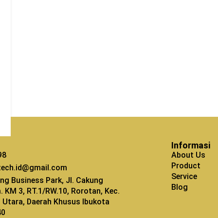
Informasi
98
About Us
Product
tech.id@gmail.com
Service
ng Business Park, Jl. Cakung
Blog
m. KM 3, RT.1/RW.10, Rorotan, Kec.
kt Utara, Daerah Khusus Ibukota
40