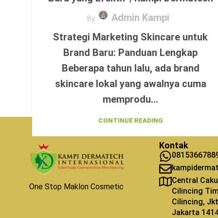
Admin Kampi
By
Strategi Marketing Skincare untuk
Brand Baru: Panduan Lengkap
Beberapa tahun lalu, ada brand
skincare lokal yang awalnya cuma
memprodu...
CONTINUE READING
Kontak
0815366788
kampiderma
Central Caku
One Stop Maklon Cosmetic
Cilincing Ti
Cilincing, J
Jakarta 141