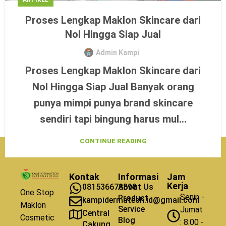
Proses Lengkap Maklon Skincare dari
Nol Hingga Siap Jual
Admin Kampi
Proses Lengkap Maklon Skincare dari
Nol Hingga Siap Jual Banyak orang
punya mimpi punya brand skincare
sendiri tapi bingung harus mul...
CONTINUE READING
Kontak
Informasi
Jam
Kerja
081536678898
About Us
One Stop
Senin -
Product
kampidermatech.id@gmail.com
Maklon
Service
Jumat
Central
Cosmetic
Blog
: 8.00 -
Cakung