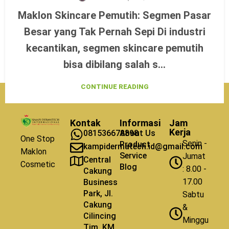
Maklon Skincare Pemutih: Segmen Pasar
Besar yang Tak Pernah Sepi Di industri
kecantikan, segmen skincare pemutih
bisa dibilang salah s...
CONTINUE READING
Kontak
Informasi
Jam
Kerja
081536678898
About Us
One Stop
Senin -
Product
kampidermatech.id@gmail.com
Maklon
Service
Jumat
Central
Cosmetic
Blog
: 8.00 -
Cakung
17.00
Business
Park, Jl.
Sabtu
Cakung
&
Cilincing
Minggu
Tim. KM